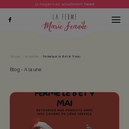
Le magasin est actuellement
Fermé
c
Accueil
/
Actualités
/
Fermeture le 8 et le 9 mai
Blog - A la une