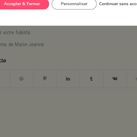
/
/
18 décembre 2024
dans
Actualités
par
ferme-marie-jeanne
Accepter & Fermer
Personnaliser
Continuer sans acc
de prendre les commandes pour Noël. Vous pouvez passe
vestre.
 votre fidélité.
erme de Marie-Jeanne
cle