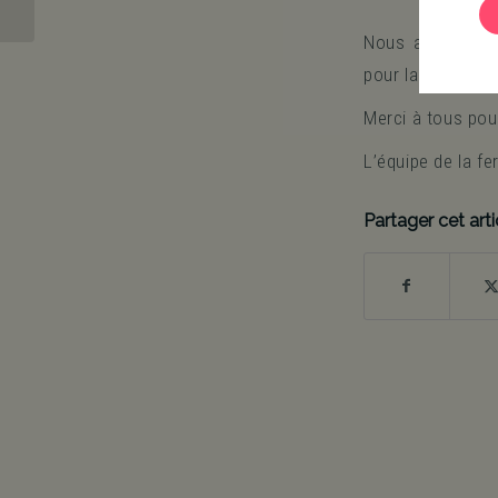
Nous arrêtons 
pour la Saint Syl
Merci à tous pour
L’équipe de la f
Partager cet arti