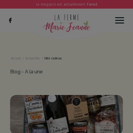
Le magasin est actuellement
Fermé
c
Accueil
/
Actualités
/
Idée cadeau
Blog - A la une